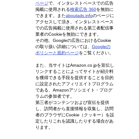
ページ
で、インタレストベースでの広告
掲載に使用される
検索広告 360
を無効に
できます。また
aboutads.info
のページに
アクセスして頂き、インタレストベース
での広告掲載に使用される第三者配信事
業者のCookieを無効にできます。
その他、Googleの広告におけるCookie
の取り扱い詳細については、
Googleの
ポリシーと規約ページ
をご覧ください。
また、当サイトはAmazon.co.jpを宣伝し
リンクすることによってサイトが紹介料
を獲得できる手段を提供することを目的
に設定されたアフィリエイトプログラム
である、Amazonアソシエイト・プログ
ラムの参加者です。
第三者がコンテンツおよび宣伝を提供
し、訪問者から直接情報を収集し、訪問
者のブラウザにCookie（クッキー）を設
定したりこれを認識したりする場合があ
ります。