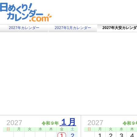
2027年カレンダー
2027年1月カレンダー
2027年大安カレン
１月
2027
2027
令和９年
令和９
日
月
火
水
木
金
土
日
月
火
水
木
1
2
1
2
3
4