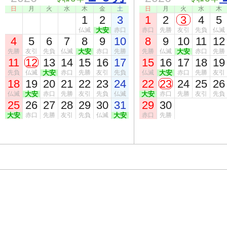
日
月
火
水
木
金
土
日
月
火
水
木
1
2
3
1
2
3
4
5
仏滅
大安
赤口
赤口
先勝
友引
先負
仏滅
4
5
6
7
8
9
10
8
9
10
11
12
先勝
友引
先負
仏滅
大安
赤口
先勝
先勝
仏滅
大安
赤口
先勝
11
12
13
14
15
16
17
15
16
17
18
19
先負
仏滅
大安
赤口
先勝
友引
先負
仏滅
大安
赤口
先勝
友引
18
19
20
21
22
23
24
22
23
24
25
26
仏滅
大安
赤口
先勝
友引
先負
仏滅
大安
赤口
先勝
友引
先負
25
26
27
28
29
30
31
29
30
大安
赤口
先勝
友引
先負
仏滅
大安
赤口
先勝