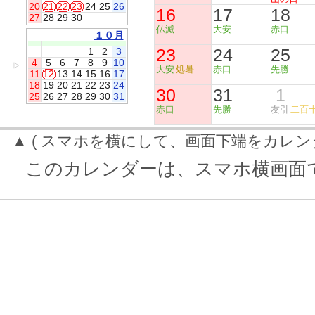
20
21
22
23
24
25
26
16
17
18
27
28
29
30
仏滅
大安
赤口
１０月
23
24
25
1
2
3
4
5
6
7
8
9
10
▷
大安
処暑
赤口
先勝
11
12
13
14
15
16
17
18
19
20
21
22
23
24
30
31
1
25
26
27
28
29
30
31
赤口
先勝
友引
二百
▲ ( スマホを横にして、画面下端をカレン
このカレンダーは、スマホ横画面