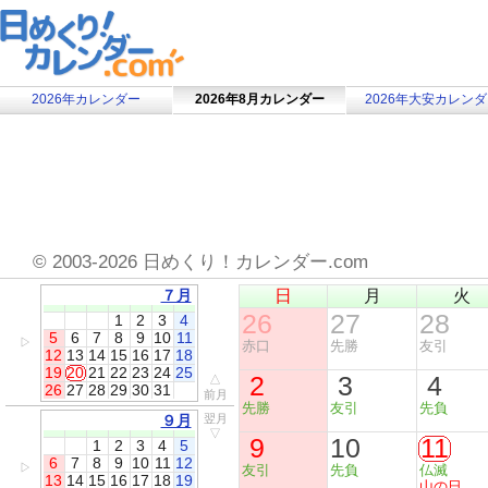
2026年カレンダー
2026年8月カレンダー
2026年大安カレン
©
2003-2026 日めくり！カレンダー.com
７月
日
月
火
26
27
28
1
2
3
4
5
6
7
8
9
10
11
▷
赤口
先勝
友引
12
13
14
15
16
17
18
19
20
21
22
23
24
25
2
3
4
△
26
27
28
29
30
31
前月
先勝
友引
先負
９月
翌月
▽
9
10
11
1
2
3
4
5
6
7
8
9
10
11
12
▷
友引
先負
仏滅
13
14
15
16
17
18
19
山の日