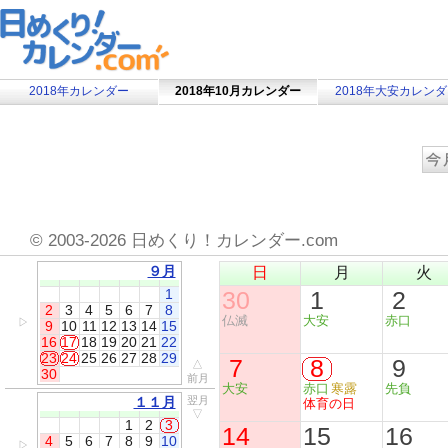
2018年カレンダー
2018年10月カレンダー
2018年大安カレン
©
2003-2026 日めくり！カレンダー.com
９月
日
月
火
1
30
1
2
2
3
4
5
6
7
8
仏滅
大安
赤口
▷
9
10
11
12
13
14
15
16
17
18
19
20
21
22
23
24
25
26
27
28
29
7
8
9
△
30
前月
大安
赤口
寒露
先負
１１月
翌月
体育の日
▽
1
2
3
14
15
16
4
5
6
7
8
9
10
▷