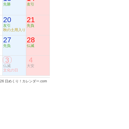
先勝
友引
20
21
友引
先負
秋の土用入り
27
28
先負
仏滅
3
4
仏滅
大安
文化の日
-2026 日めくり！カレンダー.com