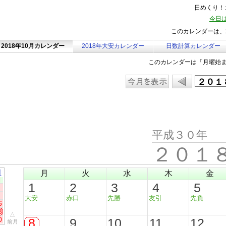
日めくり！カ
今日は
このカレンダーは、2
2018年10月カレンダー
2018年大安カレンダー
日数計算カレンダー
このカレンダーは「月曜始
平成３０年
２０１
月
月
火
水
木
金
日
1
2
3
4
5
大安
赤口
先勝
友引
先負
6
3
△
0
8
9
10
11
12
前月