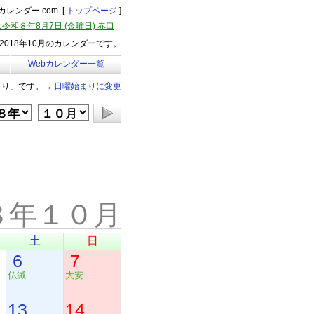
レンダー.com [
トップページ
]
令和８年8月7日 (金曜日) 赤口
018年10月のカレンダーです。
Webカレンダー一覧
まり」です。→
日曜始まりに変更
８年１０月
土
日
6
7
仏滅
大安
13
14