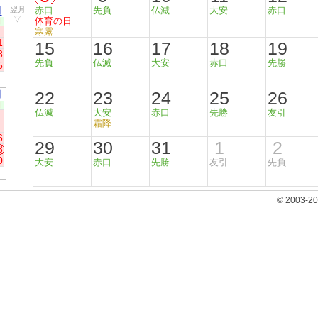
月
翌月
赤口
先負
仏滅
大安
赤口
▽
体育の日
日
寒露
1
15
16
17
18
19
8
先負
仏滅
大安
赤口
先勝
5
22
23
24
25
26
月
日
仏滅
大安
赤口
先勝
友引
霜降
6
29
30
31
1
2
3
0
大安
赤口
先勝
友引
先負
© 2003