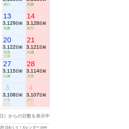
赤口
先勝
13
14
3,129
3,128
先勝
友引
20
21
3,122
3,121
先負
仏滅
大寒
27
28
3,115
3,114
仏滅
大安
3
4
3,108
3,107
大安
赤口
節分
立春
日）からの日数を表示中
-2026 日めくり！カレンダー.com