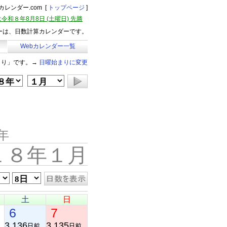
レンダー.com [
トップページ
]
令和８年8月8日 (土曜日) 先勝
ーは、日数計算カレンダーです。
Webカレンダー一覧
まり」です。→
日曜始まりに変更
年
１８年１月
土
日
6
7
3,136
3,135