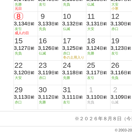
先勝
友引
先負
仏滅
大安
元日
小寒
8
9
10
11
12
3,134
3,133
3,132
3,131
3,130
友引
先負
仏滅
大安
赤口
成人の日
15
16
17
18
19
3,127
3,126
3,125
3,124
3,123
先負
仏滅
赤口
先勝
友引
冬の土用入り
22
23
24
25
26
3,120
3,119
3,118
3,117
3,116
大安
赤口
先勝
友引
先負
29
30
31
1
2
3,113
3,112
3,111
3,110
3,109
赤口
先勝
友引
先負
仏滅
※２０２６年８月８日（今
© 2003