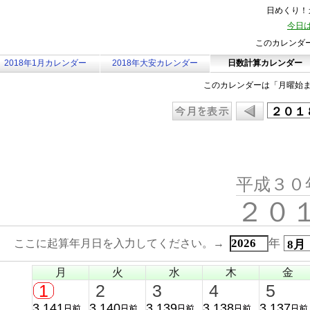
日めくり！カ
今日は
このカレンダ
2018年1月カレンダー
2018年大安カレンダー
日数計算カレンダー
このカレンダーは「月曜始
平成３０
２０
年
ここに起算年月日を入力してください。→
月
火
水
木
金
1
2
3
4
5
3,141
3,140
3,139
3,138
3,137