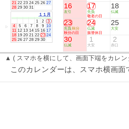
21
22
23
24
25
26
27
16
17
18
28
29
30
31
友引
先負
仏滅
１１月
敬老の日
23
24
25
1
2
3
4
5
6
7
8
9
10
▷
先負
秋分
仏滅
大安
11
12
13
14
15
16
17
秋分の日
振替休日
18
19
20
21
22
23
24
30
1
2
25
26
27
28
29
30
仏滅
大安
赤口
▲ ( スマホを横にして、画面下端をカレン
このカレンダーは、スマホ横画面