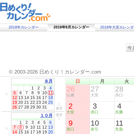
2018年カレンダー
2018年9月カレンダー
2018年大安カレン
©
2003-2026 日めくり！カレンダー.com
８月
日
月
火
26
27
28
1
2
3
4
5
6
7
8
9
10
11
▷
仏滅
大安
赤口
12
13
14
15
16
17
18
19
20
21
22
23
24
25
2
3
4
△
26
27
28
29
30
31
前月
大安
赤口
先勝
１０月
翌月
▽
9
10
11
1
2
3
4
5
6
7
8
9
10
11
12
13
▷
赤口
友引
先負
14
15
16
17
18
19
20