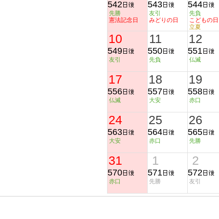
542
543
544
先勝
友引
先負
憲法記念日
みどりの日
こどもの日
立夏
10
11
12
549
550
551
友引
先負
仏滅
17
18
19
556
557
558
仏滅
大安
赤口
24
25
26
563
564
565
大安
赤口
先勝
31
1
2
570
571
572
赤口
先勝
友引