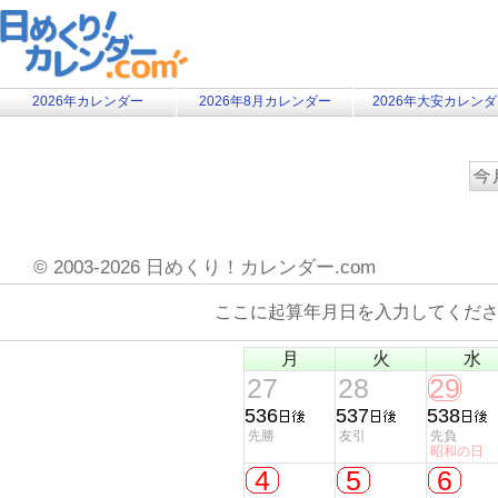
2026年カレンダー
2026年8月カレンダー
2026年大安カレン
©
2003-2026 日めくり！カレンダー.com
ここに起算年月日を入力してくだ
月
火
水
27
28
29
536
537
538
先勝
友引
先負
昭和の日
4
5
6