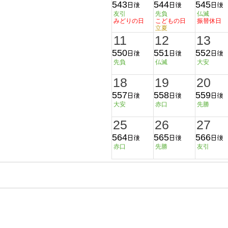
543
544
545
友引
先負
仏滅
みどりの日
こどもの日
振替休日
立夏
11
12
13
550
551
552
先負
仏滅
大安
18
19
20
557
558
559
大安
赤口
先勝
25
26
27
564
565
566
赤口
先勝
友引