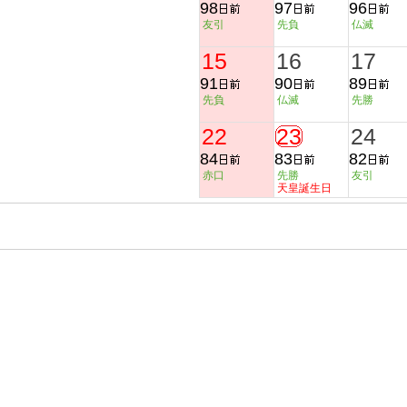
98
97
96
友引
先負
仏滅
15
16
17
91
90
89
先負
仏滅
先勝
22
23
24
84
83
82
赤口
先勝
友引
天皇誕生日