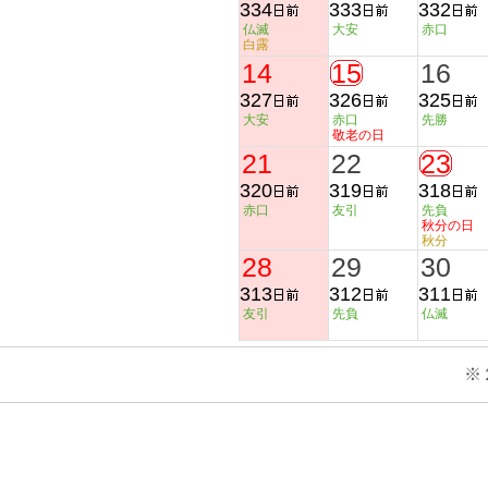
334
333
332
仏滅
大安
赤口
白露
14
15
16
327
326
325
大安
赤口
先勝
敬老の日
21
22
23
320
319
318
赤口
友引
先負
秋分の日
秋分
28
29
30
313
312
311
友引
先負
仏滅
※