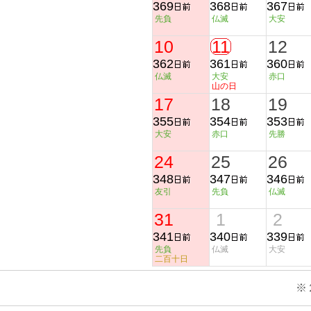
369
368
367
先負
仏滅
大安
10
11
12
362
361
360
仏滅
大安
赤口
山の日
17
18
19
355
354
353
大安
赤口
先勝
24
25
26
348
347
346
友引
先負
仏滅
31
1
2
341
340
339
先負
仏滅
大安
二百十日
※