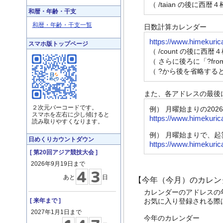
（ /taian の後に西暦４
和暦・年齢・干支
和暦・年齢・干支一覧
日数計算カレンダー
https://www.himekuric
スマホ版トップページ
（ /count の後に西暦
（ さらに後ろに「?fr
（ ?から後を省略する
また、各アドレスの最後
２次元バーコードです。
例） 月曜始まりの20
スマホを左右に少し傾けると
https://www.himekuric
読み取りやすくなります。
例） 月曜始まりで、起算
日めくりカウントダウン
https://www.himekuric
[ 第20回アジア競技大会 ]
2026年9月19日まで
あと
日
【今年（今月）のカレン
カレンダーのアドレスの
[ 来年まで ]
お気に入り登録される際
2027年1月1日まで
今年のカレンダー