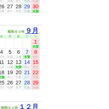
赤口
先勝
友引
先負
仏滅
26
27
28
29
30
先勝
友引
先負
仏滅
大安
９月
昭和６０年
水
木
金
土
日
1
大安
4
5
6
7
8
友引
先負
仏滅
大安
赤口
11
12
13
14
15
先負
仏滅
大安
赤口
友引
18
19
20
21
22
大安
赤口
先勝
友引
先負
25
26
27
28
29
赤口
先勝
友引
先負
仏滅
１２月
昭和６０年