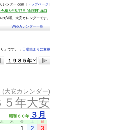
レンダー.com [
トップページ
]
令和８年8月7日 (金曜日) 赤口
5年の六曜、大安カレンダーです。
Webカレンダー一覧
まり」です。→
日曜始まりに変更
年
(大安カレンダー)
８５年大安
３月
昭和６０年
水
木
金
土
日
1
2
3