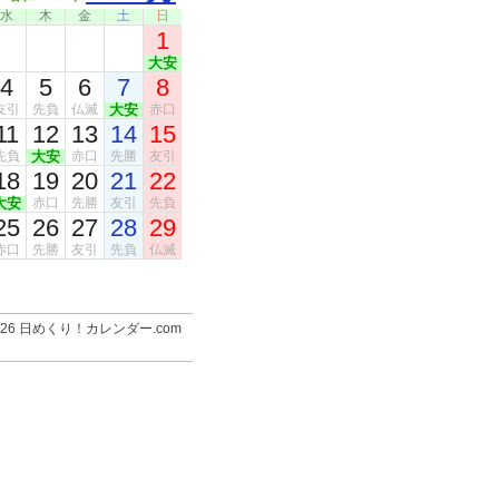
水
木
金
土
日
1
大安
4
5
6
7
8
友引
先負
仏滅
大安
赤口
11
12
13
14
15
先負
大安
赤口
先勝
友引
18
19
20
21
22
大安
赤口
先勝
友引
先負
25
26
27
28
29
赤口
先勝
友引
先負
仏滅
-2026 日めくり！カレンダー.com