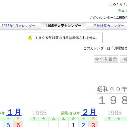
日めくり！カ
今日は
このカレンダーは198
1985年1月カレンダー
1985年大安カレンダー
日数計算カレンダー
１９９８年以前の祝日は表示されません。
このカレンダーは「月曜始
昭和６０
１９
１月
２月
1985
1985
０年
昭和６０年
土
日
月
火
水
木
金
土
日
月
火
5
6
1
2
3