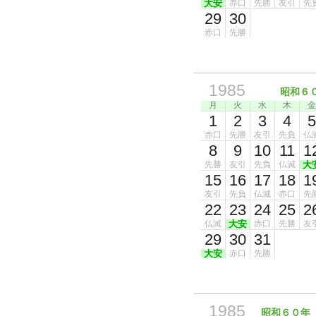
大安
赤口
先勝
友引
先
29
30
赤口
先勝
1985
昭和６
月
火
水
木
金
1
2
3
4
5
赤口
先勝
友引
先負
仏
8
9
10
11
1
先勝
友引
先負
仏滅
大
15
16
17
18
1
友引
先負
仏滅
赤口
先
22
23
24
25
2
仏滅
大安
赤口
先勝
友
29
30
31
大安
赤口
先勝
1985
昭和６０年