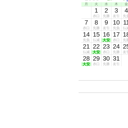
月
火
水
木
金
1
2
3
4
赤口
先勝
友引
先
7
8
9
10
1
赤口
先勝
友引
先負
仏
14
15
16
17
1
先負
仏滅
大安
赤口
先
21
22
23
24
2
仏滅
大安
赤口
先勝
友
28
29
30
31
大安
赤口
先勝
友引