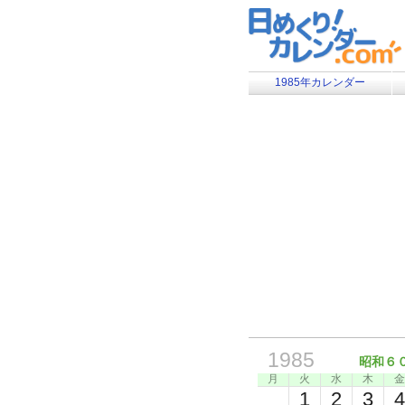
1985年カレンダー
1985
昭和６
月
火
水
木
金
1
2
3
4