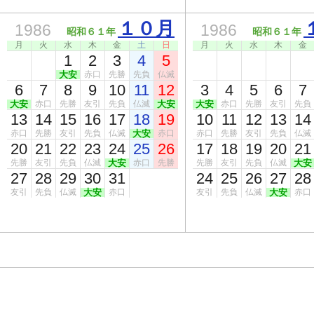
１０月
1986
1986
昭和６１年
昭和６１年
月
火
水
木
金
土
日
月
火
水
木
金
1
2
3
4
5
大安
赤口
先勝
先負
仏滅
6
7
8
9
10
11
12
3
4
5
6
7
大安
赤口
先勝
友引
先負
仏滅
大安
大安
赤口
先勝
友引
先負
13
14
15
16
17
18
19
10
11
12
13
14
赤口
先勝
友引
先負
仏滅
大安
赤口
赤口
先勝
友引
先負
仏滅
20
21
22
23
24
25
26
17
18
19
20
21
先勝
友引
先負
仏滅
大安
赤口
先勝
先勝
友引
先負
仏滅
大安
27
28
29
30
31
24
25
26
27
28
友引
先負
仏滅
大安
赤口
友引
先負
仏滅
大安
赤口