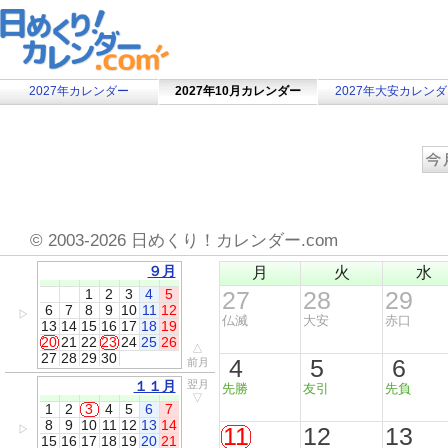
2027年カレンダー
2027年10月カレンダー
2027年大安カレン
©
2003-2026 日めくり！カレンダー.com
９月
月
火
水
1
2
3
4
5
27
28
29
6
7
8
9
10
11
12
▷
仏滅
大安
赤口
13
14
15
16
17
18
19
20
21
22
23
24
25
26
△
27
28
29
30
4
5
6
前月
１１月
翌月
先勝
友引
先負
▽
1
2
3
4
5
6
7
8
9
10
11
12
13
14
11
12
13
▷
15
16
17
18
19
20
21