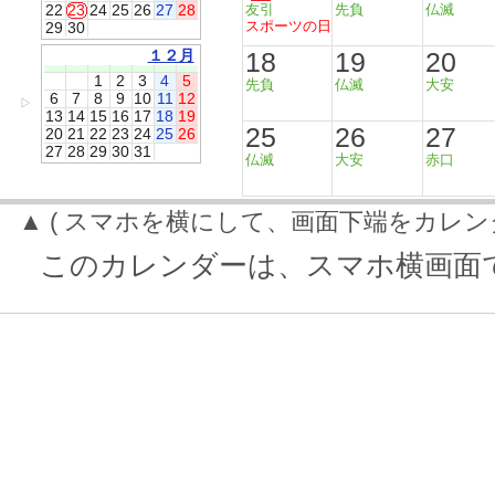
22
23
24
25
26
27
28
友引
先負
仏滅
スポーツの日
29
30
１２月
18
19
20
1
2
3
4
5
先負
仏滅
大安
6
7
8
9
10
11
12
▷
13
14
15
16
17
18
19
25
26
27
20
21
22
23
24
25
26
27
28
29
30
31
仏滅
大安
赤口
▲ ( スマホを横にして、画面下端をカレン
このカレンダーは、スマホ横画面