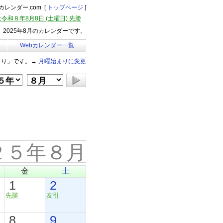
レンダー.com [
トップページ
]
令和８年8月8日 (土曜日) 先勝
2025年8月のカレンダーです。
Webカレンダー一覧
まり」です。→
月曜始まりに変更
２５年８月
金
土
1
2
先勝
友引
8
9