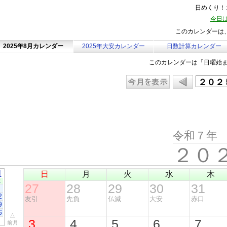
日めくり！カ
今日は
このカレンダーは、
2025年8月カレンダー
2025年大安カレンダー
日数計算カレンダー
このカレンダーは「日曜始
令和７年
２０
月
日
月
火
水
木
土
27
28
29
30
31
2
友引
先負
仏滅
大安
赤口
9
6
△
3
4
5
6
7
前月