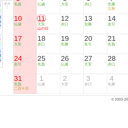
月
翌月
先負
仏滅
大安
赤口
先勝
▽
立秋
土
10
11
12
13
14
3
0
仏滅
大安
赤口
先勝
友引
7
山の日
17
18
19
20
21
月
土
大安
赤口
先勝
友引
先負
1
8
24
25
26
27
28
5
友引
先負
仏滅
大安
赤口
31
1
2
3
4
先負
仏滅
大安
赤口
先勝
二百十日
© 2003