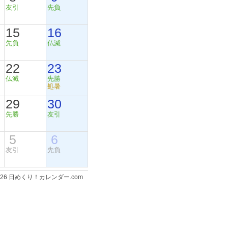
友引
先負
15
16
先負
仏滅
22
23
仏滅
先勝
処暑
29
30
先勝
友引
5
6
友引
先負
-2026 日めくり！カレンダー.com