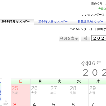
日めくり！カ
今日は
このカレンダーは、
2024年3月カレンダー
2024年大安カレンダー
日数計算カレンダー
このカレンダーは「日曜始
令和６年
２０
月
日
月
火
水
木
土
25
26
27
28
29
0
仏滅
大安
赤口
先勝
友引
7
4
△
3
4
5
6
7
前月