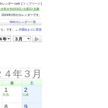
レンダー.com [
トップページ
]
令和８年8月8日 (土曜日) 先勝
2024年3月のカレンダーです。
Webカレンダー一覧
まり」です。→
月曜始まりに変更
２４年３月
金
土
1
2
先負
仏滅
8
9