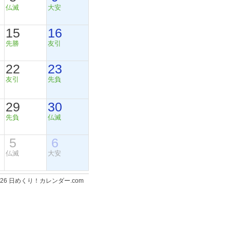
仏滅
大安
15
16
先勝
友引
22
23
友引
先負
29
30
先負
仏滅
5
6
仏滅
大安
-2026 日めくり！カレンダー.com