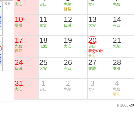
月
翌月
大安
赤口
先勝
友引
先負
▽
啓蟄
土
10
11
12
13
14
3
0
友引
先負
仏滅
大安
赤口
7
17
18
19
20
21
月
土
先負
仏滅
大安
赤口
先勝
彼岸
春分の日
1
春分
8
24
25
26
27
28
5
仏滅
大安
赤口
先勝
友引
31
1
2
3
4
大安
赤口
先勝
友引
先負
清明
© 2003