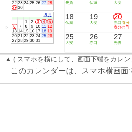
22
23
24
25
26
27
28
先負
仏滅
大安
29
30
５月
18
19
20
1
2
3
4
5
仏滅
大安
赤口
春分
6
7
8
9
10
11
12
春分の日
▷
13
14
15
16
17
18
19
25
26
27
20
21
22
23
24
25
26
27
28
29
30
31
大安
赤口
先勝
▲ ( スマホを横にして、画面下端をカレン
このカレンダーは、スマホ横画面