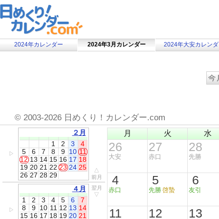
2024年カレンダー
2024年3月カレンダー
2024年大安カレン
©
2003-2026 日めくり！カレンダー.com
２月
月
火
水
1
2
3
4
26
27
28
5
6
7
8
9
10
11
▷
大安
赤口
先勝
12
13
14
15
16
17
18
19
20
21
22
23
24
25
△
26
27
28
29
4
5
6
前月
４月
翌月
赤口
先勝
啓蟄
友引
▽
1
2
3
4
5
6
7
8
9
10
11
12
13
14
11
12
13
▷
15
16
17
18
19
20
21