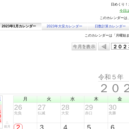
日めくり！カ
今日は
このカレンダーは、
2023年1月カレンダー
2023年大安カレンダー
日数計算カレンダー
このカレンダーは「月曜始
令和５年
２０
月
月
火
水
木
金
日
26
27
28
29
30
1
先負
仏滅
大安
赤口
先勝
8
5
△
2
3
4
5
6
前月