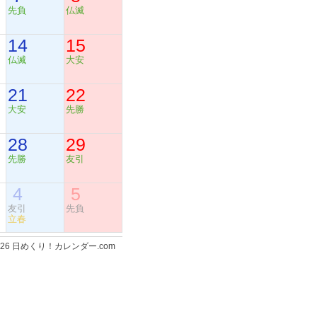
先負
仏滅
14
15
仏滅
大安
21
22
大安
先勝
28
29
先勝
友引
4
5
友引
先負
立春
-2026 日めくり！カレンダー.com