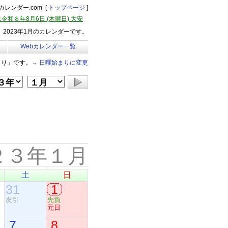
レンダー.com [
トップページ
]
令和８年8月6日 (木曜日) 大安
2023年1月のカレンダーです。
Webカレンダー一覧
まり」です。→
日曜始まりに変更
２３年１月
土
日
31
1
友引
先負
元日
7
8