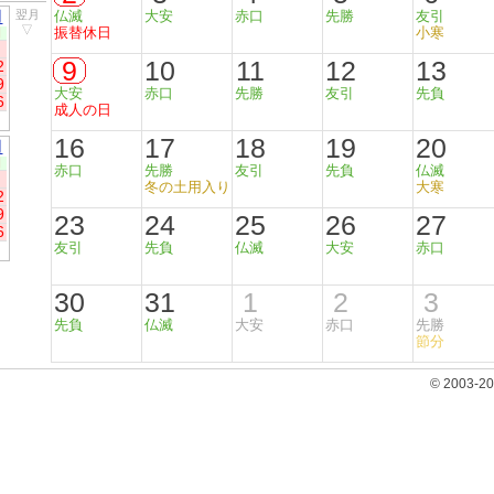
月
翌月
仏滅
大安
赤口
先勝
友引
▽
振替休日
小寒
日
9
10
11
12
13
2
9
大安
赤口
先勝
友引
先負
6
成人の日
16
17
18
19
20
月
日
赤口
先勝
友引
先負
仏滅
冬の土用入り
大寒
2
9
23
24
25
26
27
6
友引
先負
仏滅
大安
赤口
30
31
1
2
3
先負
仏滅
大安
赤口
先勝
節分
© 2003