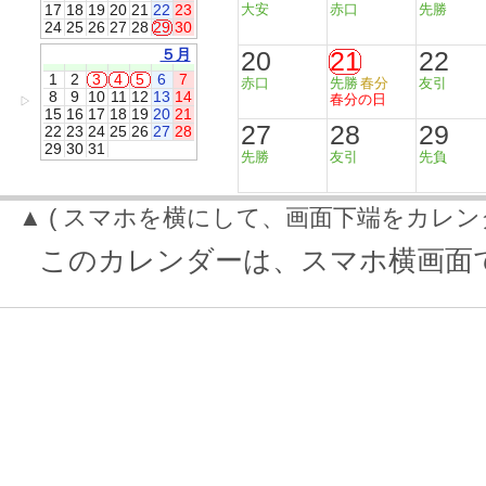
17
18
19
20
21
22
23
大安
赤口
先勝
24
25
26
27
28
29
30
５月
20
21
22
1
2
3
4
5
6
7
赤口
先勝
春分
友引
8
9
10
11
12
13
14
春分の日
▷
15
16
17
18
19
20
21
27
28
29
22
23
24
25
26
27
28
29
30
31
先勝
友引
先負
▲ ( スマホを横にして、画面下端をカレン
このカレンダーは、スマホ横画面