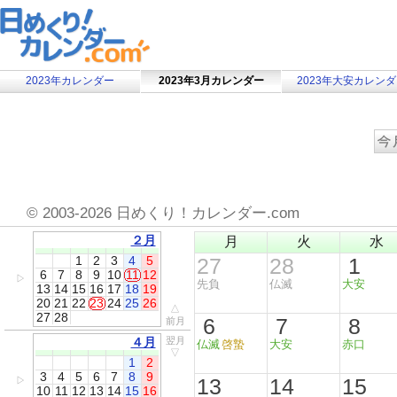
2023年カレンダー
2023年3月カレンダー
2023年大安カレン
©
2003-2026 日めくり！カレンダー.com
２月
月
火
水
1
2
3
4
5
27
28
1
6
7
8
9
10
11
12
▷
先負
仏滅
大安
13
14
15
16
17
18
19
20
21
22
23
24
25
26
△
27
28
6
7
8
前月
４月
翌月
仏滅
啓蟄
大安
赤口
▽
1
2
3
4
5
6
7
8
9
13
14
15
▷
10
11
12
13
14
15
16