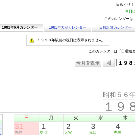
日めくり！カ
今日は
このカレンダーは、
1981年6月カレンダー
1981年大安カレンダー
日数計算カレンダー
１９９８年以前の祝日は表示されません。
このカレンダーは「日曜始
昭和５６
１９
月
日
月
火
水
木
土
31
1
2
3
4
先勝
友引
大安
赤口
先勝