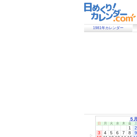
1981年カレンダー
５
日
月
火
水
木
金
1
2
3
4
5
6
7
8
9
▷