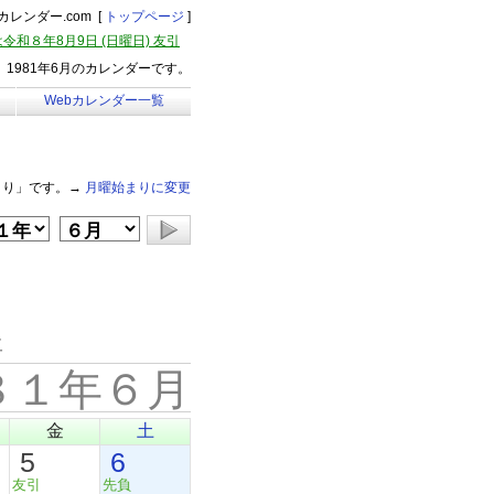
レンダー.com [
トップページ
]
令和８年8月9日 (日曜日) 友引
1981年6月のカレンダーです。
Webカレンダー一覧
まり」です。→
月曜始まりに変更
年
８１年６月
金
土
5
6
友引
先負