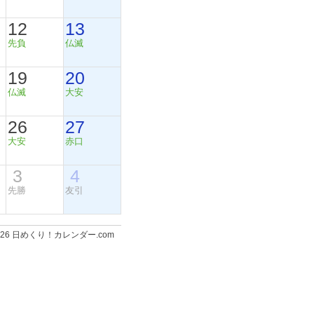
12
13
先負
仏滅
19
20
仏滅
大安
26
27
大安
赤口
3
4
先勝
友引
-2026 日めくり！カレンダー.com