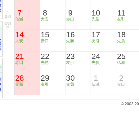
6
3
0
7
8
9
10
11
△
前月
仏滅
大安
赤口
先勝
友引
月
翌月
▽
土
14
15
16
17
18
1
大安
赤口
先勝
友引
先負
8
5
21
22
23
24
25
月
赤口
先勝
友引
先負
仏滅
土
28
29
30
1
2
5
先勝
友引
先負
仏滅
赤口
2
9
© 2003