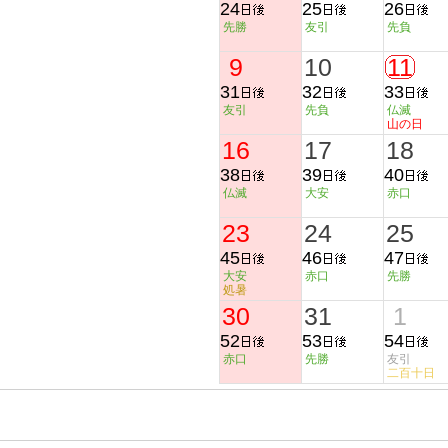
24
25
26
先勝
友引
先負
9
10
11
31
32
33
友引
先負
仏滅
山の日
16
17
18
38
39
40
仏滅
大安
赤口
23
24
25
45
46
47
大安
赤口
先勝
処暑
30
31
1
52
53
54
赤口
先勝
友引
二百十日