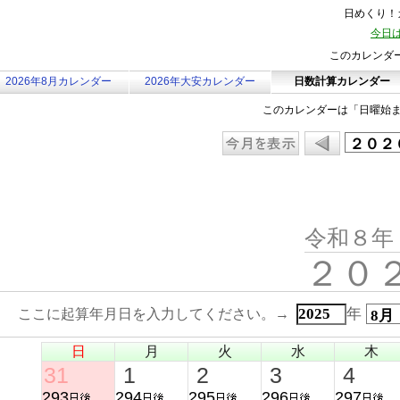
日めくり！カ
今日は
このカレンダ
2026年8月カレンダー
2026年大安カレンダー
日数計算カレンダー
このカレンダーは「日曜始
令和８年
２０
年
ここに起算年月日を入力してください。→
日
月
火
水
木
31
1
2
3
4
293
294
295
296
297