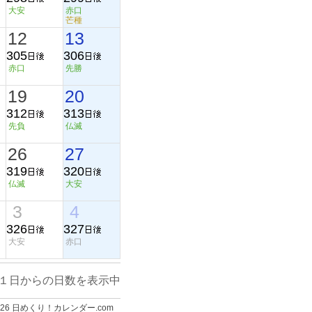
大安
赤口
芒種
12
13
305
306
赤口
先勝
19
20
312
313
先負
仏滅
26
27
319
320
仏滅
大安
3
4
326
327
大安
赤口
１日からの日数を表示中
-2026 日めくり！カレンダー.com