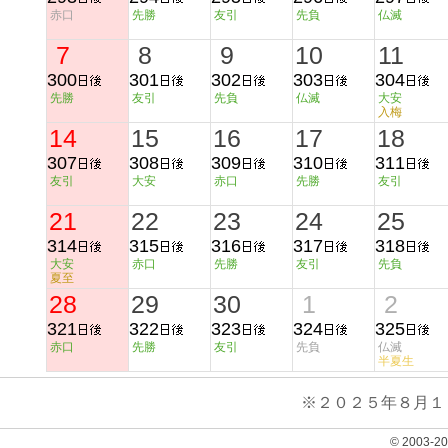
赤口
先勝
友引
先負
仏滅
7
8
9
10
11
300
301
302
303
304
先勝
友引
先負
仏滅
大安
入梅
14
15
16
17
18
307
308
309
310
311
友引
大安
赤口
先勝
友引
21
22
23
24
25
314
315
316
317
318
大安
赤口
先勝
友引
先負
夏至
28
29
30
1
2
321
322
323
324
325
赤口
先勝
友引
先負
仏滅
半夏生
※２０２５年８月１
© 2003