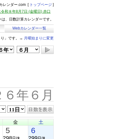
レンダー.com [
トップページ
]
令和８年8月7日 (金曜日) 赤口
ーは、日数計算カレンダーです。
Webカレンダー一覧
まり」です。→
月曜始まりに変更
２６年６月
金
土
5
6
298
299