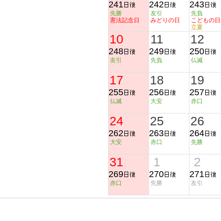
241
242
243
先勝
友引
先負
憲法記念日
みどりの日
こどもの日
立夏
10
11
12
248
249
250
友引
先負
仏滅
17
18
19
255
256
257
仏滅
大安
赤口
24
25
26
262
263
264
大安
赤口
先勝
31
1
2
269
270
271
赤口
先勝
友引