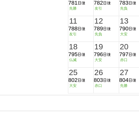
781
782
783
先勝
友引
先負
11
12
13
788
789
790
友引
先負
大安
18
19
20
795
796
797
仏滅
大安
赤口
25
26
27
802
803
804
大安
赤口
先勝