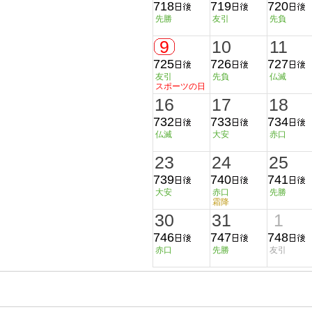
718
719
720
先勝
友引
先負
9
10
11
725
726
727
友引
先負
仏滅
スポーツの日
16
17
18
732
733
734
仏滅
大安
赤口
23
24
25
739
740
741
大安
赤口
先勝
霜降
30
31
1
746
747
748
赤口
先勝
友引