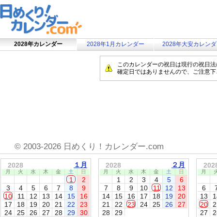
2028年カレンダー
2028年1月カレンダー
2028年大安カレン
このカレンダーの祝日は現行の祝日法
確定日ではありませんので、ご注意下
©
2003-2026 日めくり！カレンダー.com
１月
２月
2028
2028
202
月
火
水
木
金
土
日
月
火
水
木
金
土
日
月
1
2
1
2
3
4
5
6
3
4
5
6
7
8
9
7
8
9
10
11
12
13
6
10
11
12
13
14
15
16
14
15
16
17
18
19
20
13
1
17
18
19
20
21
22
23
21
22
23
24
25
26
27
20
2
24
25
26
27
28
29
30
28
29
27
2