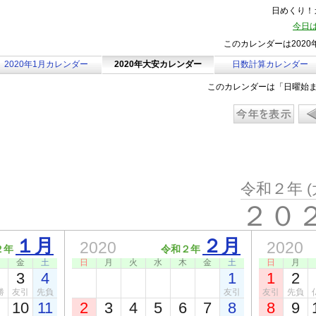
日めくり！カ
今日は
このカレンダーは202
2020年1月カレンダー
2020年大安カレンダー
日数計算カレンダー
このカレンダーは「日曜始
令和２年
(
２０
１月
２月
2020
2020
２年
令和２年
金
土
日
月
火
水
木
金
土
日
月
3
4
1
1
2
勝
友引
先負
友引
友引
先負
10
11
2
3
4
5
6
7
8
8
9