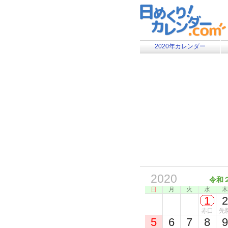
2020年カレンダー
2020
令和
日
月
火
水
木
1
2
赤口
先
5
6
7
8
9