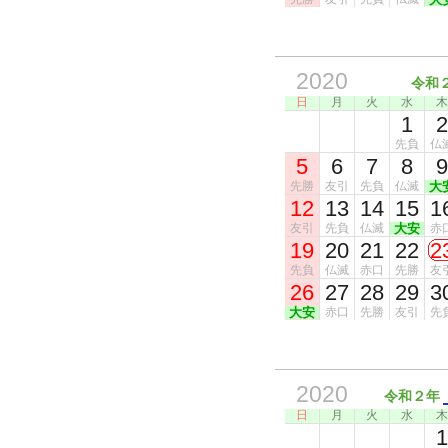
2020
令和
日
月
火
水
木
1
2
先負
仏
5
6
7
8
9
先勝
友引
先負
仏滅
大
12
13
14
15
1
友引
先負
仏滅
大安
赤
19
20
21
22
2
先負
仏滅
赤口
先勝
友
26
27
28
29
3
大安
赤口
先勝
友引
先
2020
令和２年
日
月
火
水
木
1