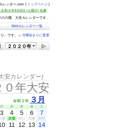
レンダー.com [
トップページ
]
令和８年8月8日 (土曜日) 先勝
0年の六曜、大安カレンダーです。
Webカレンダー一覧
まり」です。→
月曜始まりに変更
大安カレンダー)
２０年大安
３月
令和２年
火
水
木
金
土
3
4
5
6
7
仏滅
大安
赤口
先勝
友引
10
11
12
13
14