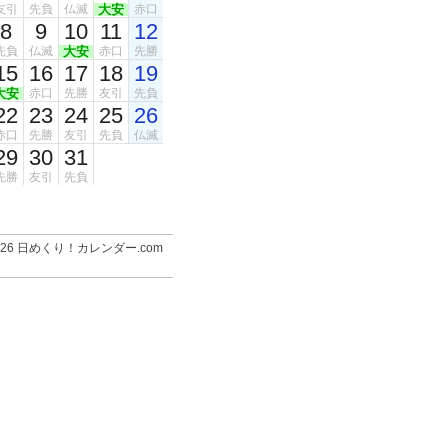
友引
先負
仏滅
大安
赤口
8
9
10
11
12
先負
仏滅
大安
赤口
先勝
15
16
17
18
19
大安
赤口
先勝
友引
先負
22
23
24
25
26
赤口
先勝
友引
先負
仏滅
29
30
31
先勝
友引
先負
-2026 日めくり！カレンダー.com