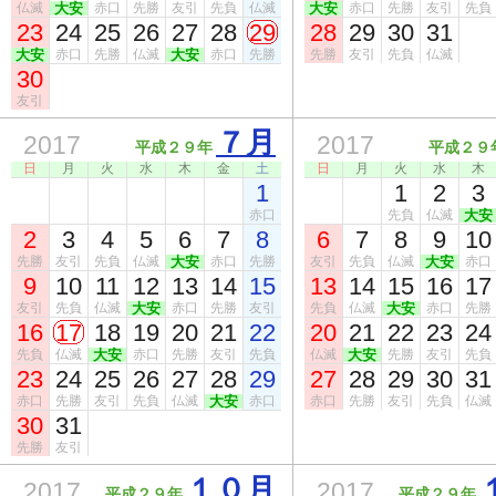
仏滅
大安
赤口
先勝
友引
先負
仏滅
大安
赤口
先勝
友引
先負
23
24
25
26
27
28
29
28
29
30
31
大安
赤口
先勝
仏滅
大安
赤口
先勝
先勝
友引
先負
仏滅
30
友引
７月
2017
2017
平成２９年
平成２９
日
月
火
水
木
金
土
日
月
火
水
木
1
1
2
3
赤口
先負
仏滅
大安
2
3
4
5
6
7
8
6
7
8
9
10
先勝
友引
先負
仏滅
大安
赤口
先勝
友引
先負
仏滅
大安
赤口
9
10
11
12
13
14
15
13
14
15
16
17
友引
先負
仏滅
大安
赤口
先勝
友引
先負
仏滅
大安
赤口
先勝
16
17
18
19
20
21
22
20
21
22
23
24
先負
仏滅
大安
赤口
先勝
友引
先負
仏滅
大安
先勝
友引
先負
23
24
25
26
27
28
29
27
28
29
30
31
赤口
先勝
友引
先負
仏滅
大安
赤口
赤口
先勝
友引
先負
仏滅
30
31
先勝
友引
１０月
2017
2017
平成２９年
平成２９年