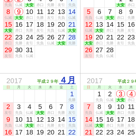
先負
仏滅
大安
赤口
先勝
友引
先負
大安
赤口
8
9
10
11
12
13
14
5
6
7
8
9
仏滅
大安
赤口
先勝
友引
先負
仏滅
先負
仏滅
大安
赤口
先勝
15
16
17
18
19
20
21
12
13
14
15
16
大安
赤口
先勝
友引
先負
仏滅
大安
仏滅
大安
赤口
先勝
友引
22
23
24
25
26
27
28
19
20
21
22
23
赤口
先勝
友引
先負
仏滅
大安
先勝
大安
赤口
先勝
友引
先負
29
30
31
26
27
28
友引
先負
仏滅
友引
先負
仏滅
４月
2017
2017
平成２９年
平成２９
日
月
火
水
木
金
土
日
月
火
水
木
1
1
2
3
4
先勝
先負
仏滅
大安
赤口
2
3
4
5
6
7
8
7
8
9
10
11
友引
先負
仏滅
大安
赤口
先勝
友引
先負
仏滅
大安
赤口
先勝
9
10
11
12
13
14
15
14
15
16
17
18
先負
仏滅
大安
赤口
先勝
友引
先負
仏滅
大安
赤口
先勝
友引
16
17
18
19
20
21
22
21
22
23
24
25