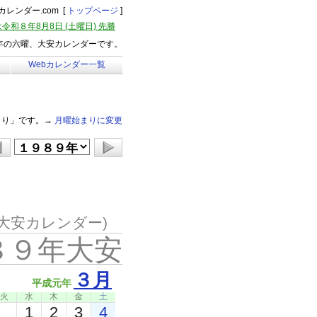
レンダー.com [
トップページ
]
令和８年8月8日 (土曜日) 先勝
9年の六曜、大安カレンダーです。
Webカレンダー一覧
まり」です。→
月曜始まりに変更
大安カレンダー)
８９年大安
３月
平成元年
火
水
木
金
土
1
2
3
4