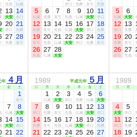
引
先負
仏滅
赤口
先勝
友引
先負
2
13
14
5
6
7
8
9
10
11
5
6
滅
大安
赤口
仏滅
先勝
友引
先負
仏滅
大安
赤口
仏滅
大安
9
20
21
12
13
14
15
16
17
18
12
13
安
赤口
先勝
先勝
友引
先負
仏滅
大安
赤口
先勝
赤口
先勝
6
27
28
19
20
21
22
23
24
25
19
20
口
先勝
友引
友引
先負
仏滅
大安
赤口
先勝
友引
先勝
友引
26
27
28
26
27
先負
仏滅
大安
友引
先負
４月
５月
1989
1989
元年
平成元年
金
土
日
月
火
水
木
金
土
日
月
1
1
2
3
4
5
6
友引
仏滅
大安
赤口
先勝
仏滅
大安
7
8
7
8
9
10
11
12
13
4
5
負
仏滅
大安
赤口
先勝
友引
先負
仏滅
大安
赤口
大安
赤口
3
14
15
14
15
16
17
18
19
20
11
12
滅
大安
赤口
先勝
友引
先負
仏滅
大安
赤口
先勝
赤口
先勝
0
21
22
21
22
23
24
25
26
27
18
19