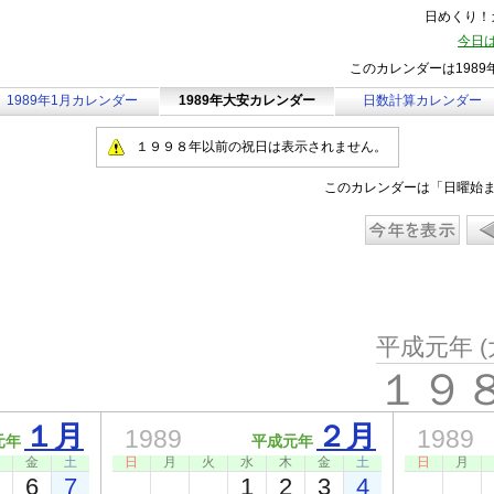
日めくり！カ
今日は
このカレンダーは198
1989年1月カレンダー
1989年大安カレンダー
日数計算カレンダー
１９９８年以前の祝日は表示されません。
このカレンダーは「日曜始
平成元年
(
１９
１月
２月
1989
1989
元年
平成元年
金
土
日
月
火
水
木
金
土
日
月
6
7
1
2
3
4