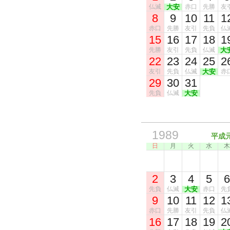
仏滅
大安
赤口
先勝
友
8
9
10
11
1
赤口
先勝
友引
先負
仏
15
16
17
18
1
先勝
友引
先負
仏滅
大
22
23
24
25
2
友引
先負
仏滅
大安
赤
29
30
31
先負
仏滅
大安
1989
平成
日
月
火
水
木
2
3
4
5
6
先負
仏滅
大安
赤口
先
9
10
11
12
1
赤口
先勝
友引
先負
仏
16
17
18
19
2