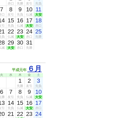
赤口
先勝
友引
先負
7
8
9
10
11
赤口
友引
先負
仏滅
大安
14
15
16
17
18
友引
先負
仏滅
大安
赤口
21
22
23
24
25
先負
仏滅
大安
赤口
先勝
28
29
30
31
仏滅
大安
赤口
先勝
６月
平成元年
火
水
木
金
土
1
2
3
先勝
友引
先負
6
7
8
9
10
先勝
友引
先負
仏滅
大安
13
14
15
16
17
友引
先負
仏滅
大安
赤口
20
21
22
23
24