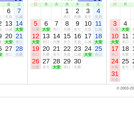
金
土
日
月
火
水
木
金
土
日
月
6
7
1
2
3
4
引
先負
仏滅
赤口
先勝
友引
先負
2
13
14
5
6
7
8
9
10
11
3
4
負
仏滅
大安
仏滅
大安
赤口
先勝
友引
先負
仏滅
仏滅
大安
9
20
21
12
13
14
15
16
17
18
10
11
滅
大安
赤口
大安
赤口
先勝
友引
先負
仏滅
大安
大安
赤口
6
27
28
19
20
21
22
23
24
25
17
18
安
赤口
先勝
赤口
先勝
友引
先負
仏滅
大安
赤口
赤口
先勝
26
27
28
29
30
24
25
先勝
友引
大安
赤口
先勝
先勝
友引
31
先負
© 2003