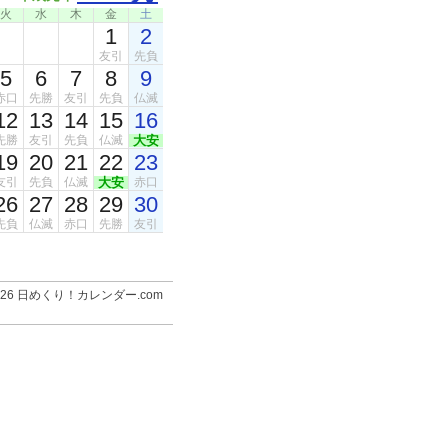
火
水
木
金
土
1
2
友引
先負
5
6
7
8
9
赤口
先勝
友引
先負
仏滅
12
13
14
15
16
先勝
友引
先負
仏滅
大安
19
20
21
22
23
友引
先負
仏滅
大安
赤口
26
27
28
29
30
先負
仏滅
赤口
先勝
友引
-2026 日めくり！カレンダー.com