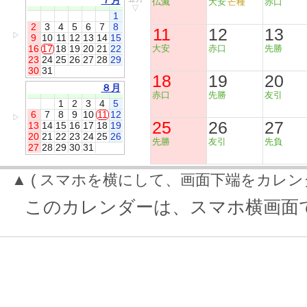
７月
仏滅
大安
芒種
赤口
▽
1
2
3
4
5
6
7
8
11
12
13
▷
9
10
11
12
13
14
15
16
17
18
19
20
21
22
大安
赤口
先勝
23
24
25
26
27
28
29
30
31
18
19
20
８月
赤口
先勝
友引
1
2
3
4
5
6
7
8
9
10
11
12
▷
25
26
27
13
14
15
16
17
18
19
20
21
22
23
24
25
26
先勝
友引
先負
27
28
29
30
31
▲ ( スマホを横にして、画面下端をカレン
このカレンダーは、スマホ横画面