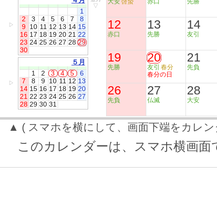
４月
大安
啓蟄
赤口
先勝
▽
1
2
3
4
5
6
7
8
12
13
14
▷
9
10
11
12
13
14
15
16
17
18
19
20
21
22
赤口
先勝
友引
23
24
25
26
27
28
29
30
19
20
21
５月
先勝
友引
春分
先負
1
2
3
4
5
6
春分の日
7
8
9
10
11
12
13
▷
26
27
28
14
15
16
17
18
19
20
21
22
23
24
25
26
27
先負
仏滅
大安
28
29
30
31
▲ ( スマホを横にして、画面下端をカレン
このカレンダーは、スマホ横画面