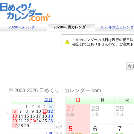
2028年カレンダー
2028年3月カレンダー
2028年大安カレン
このカレンダーの祝日は現行の祝日法
確定日ではありませんので、ご注意下
©
2003-2026 日めくり！カレンダー.com
２月
日
月
火
1
2
3
4
5
27
28
29
6
7
8
9
10
11
12
▷
仏滅
大安
赤口
13
14
15
16
17
18
19
20
21
22
23
24
25
26
△
27
28
29
5
6
7
前月
翌月