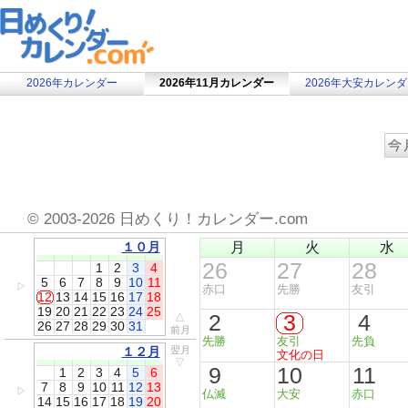
2026年カレンダー
2026年11月カレンダー
2026年大安カレン
©
2003-2026 日めくり！カレンダー.com
１０月
月
火
水
26
27
28
1
2
3
4
5
6
7
8
9
10
11
▷
赤口
先勝
友引
12
13
14
15
16
17
18
19
20
21
22
23
24
25
2
3
4
△
26
27
28
29
30
31
前月
先勝
友引
先負
１２月
翌月
文化の日
▽
9
10
11
1
2
3
4
5
6
7
8
9
10
11
12
13
▷
仏滅
大安
赤口
14
15
16
17
18
19
20