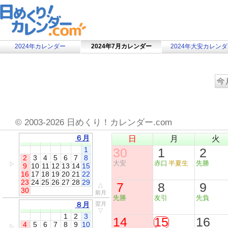
2024年カレンダー
2024年7月カレンダー
2024年大安カレン
©
2003-2026 日めくり！カレンダー.com
６月
日
月
火
1
30
1
2
2
3
4
5
6
7
8
大安
赤口
半夏生
先勝
▷
9
10
11
12
13
14
15
16
17
18
19
20
21
22
23
24
25
26
27
28
29
7
8
9
△
30
前月
先勝
友引
先負
８月
翌月
▽
1
2
3
14
15
16
4
5
6
7
8
9
10
▷