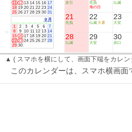
11
12
13
14
15
16
17
友引
先負
仏滅
海の日
18
19
20
21
22
23
24
25
26
27
28
29
30
31
21
22
23
９月
先負
仏滅
大暑
大安
1
2
3
4
5
6
7
8
9
10
11
12
13
14
▷
28
29
30
15
16
17
18
19
20
21
22
23
24
25
26
27
28
仏滅
大安
赤口
29
30
▲ ( スマホを横にして、画面下端をカレン
このカレンダーは、スマホ横画面