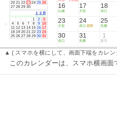
20
21
22
23
24
25
26
16
17
18
27
28
29
30
仏滅
大安
赤口
１２月
23
24
25
1
2
3
4
5
6
7
8
9
10
▷
大安
赤口
霜降
先勝
11
12
13
14
15
16
17
18
19
20
21
22
23
24
30
31
1
25
26
27
28
29
30
31
赤口
先勝
友引
▲ ( スマホを横にして、画面下端をカレン
このカレンダーは、スマホ横画面