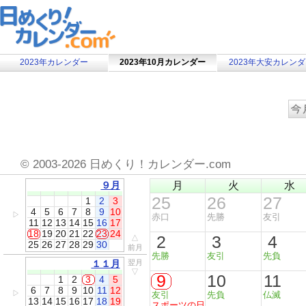
2023年カレンダー
2023年10月カレンダー
2023年大安カレン
©
2003-2026 日めくり！カレンダー.com
９月
月
火
水
25
26
27
1
2
3
4
5
6
7
8
9
10
▷
赤口
先勝
友引
11
12
13
14
15
16
17
18
19
20
21
22
23
24
2
3
4
△
25
26
27
28
29
30
前月
先勝
友引
先負
１１月
翌月
▽
9
10
11
1
2
3
4
5
6
7
8
9
10
11
12
▷
友引
先負
仏滅
13
14
15
16
17
18
19
スポーツの日