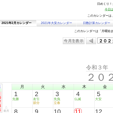
日めくり！カ
今日は
このカレンダーは、
2021年2月カレンダー
2021年大安カレンダー
日数計算カレンダー
このカレンダーは「月曜始
令和３年
２０
月
月
火
水
木
金
日
1
2
3
4
5
0
先勝
友引
先負
仏滅
大安
7
節分
立春
4
△
1
8
9
10
11
12
前月