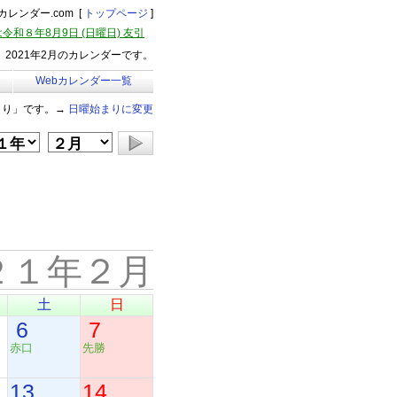
レンダー.com [
トップページ
]
令和８年8月9日 (日曜日) 友引
2021年2月のカレンダーです。
Webカレンダー一覧
まり」です。→
日曜始まりに変更
２１年２月
土
日
6
7
赤口
先勝
13
14