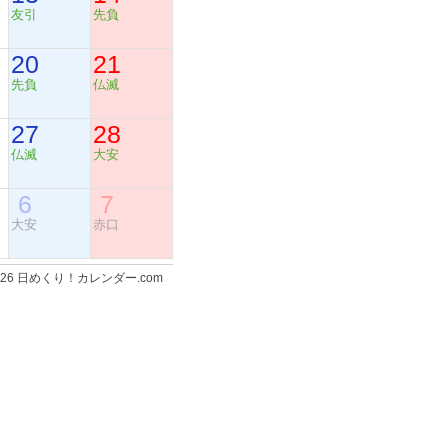
友引
先負
20
21
先負
仏滅
27
28
仏滅
大安
6
7
大安
赤口
-2026 日めくり！カレンダー.com