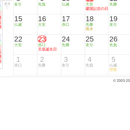
月
翌月
友引
先負
仏滅
大安
先勝
▽
建国記念の日
日
15
16
17
18
19
4
1
仏滅
大安
赤口
先勝
友引
8
雨水
22
23
24
25
26
月
日
大安
赤口
先勝
友引
先負
天皇誕生日
1
8
1
2
3
4
5
5
赤口
先勝
友引
先負
仏滅
啓蟄
© 2003