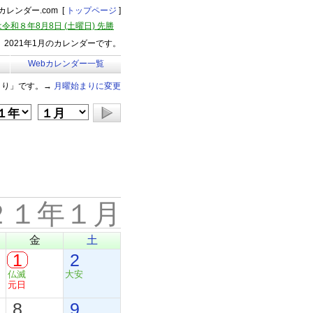
レンダー.com [
トップページ
]
令和８年8月8日 (土曜日) 先勝
2021年1月のカレンダーです。
Webカレンダー一覧
まり」です。→
月曜始まりに変更
２１年１月
金
土
1
2
仏滅
大安
元日
8
9