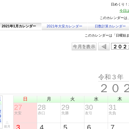
日めくり！カ
今日は
このカレンダーは、
2021年1月カレンダー
2021年大安カレンダー
日数計算カレンダー
このカレンダーは「日曜始
令和３年
２０
月
日
月
火
水
木
土
27
28
29
30
31
2
大安
赤口
先勝
友引
先負
9
6
△
3
4
5
6
7
前月