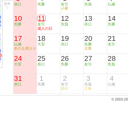
月
翌月
赤口
先勝
友引
先負
仏滅
▽
小寒
土
10
11
12
13
14
3
0
先勝
友引
先負
赤口
先勝
7
成人の日
17
18
19
20
21
月
土
仏滅
大安
赤口
先勝
友引
冬の土用入り
大寒
3
0
24
25
26
27
28
7
大安
赤口
先勝
友引
先負
31
1
2
3
4
赤口
先勝
友引
先負
仏滅
節分
立春
© 2003