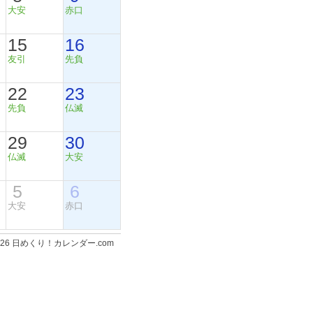
大安
赤口
15
16
友引
先負
22
23
先負
仏滅
29
30
仏滅
大安
5
6
大安
赤口
-2026 日めくり！カレンダー.com