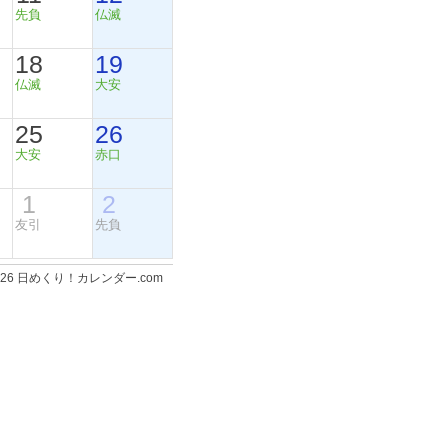
先負
仏滅
18
19
仏滅
大安
25
26
大安
赤口
1
2
友引
先負
-2026 日めくり！カレンダー.com