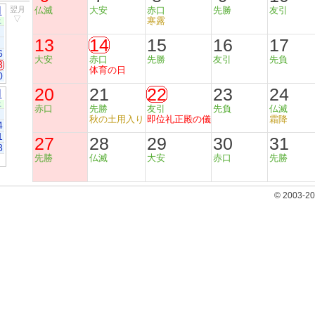
月
翌月
仏滅
大安
赤口
先勝
友引
▽
寒露
土
13
14
15
16
17
6
大安
赤口
先勝
友引
先負
3
体育の日
0
20
21
22
23
24
月
土
赤口
先勝
友引
先負
仏滅
秋の土用入り
即位礼正殿の儀
霜降
4
1
27
28
29
30
31
8
先勝
仏滅
大安
赤口
先勝
© 2003