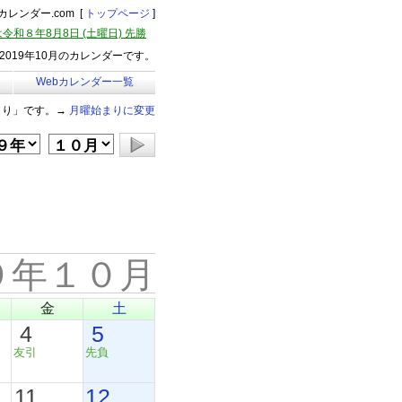
レンダー.com [
トップページ
]
令和８年8月8日 (土曜日) 先勝
019年10月のカレンダーです。
Webカレンダー一覧
まり」です。→
月曜始まりに変更
９年１０月
金
土
4
5
友引
先負
11
12