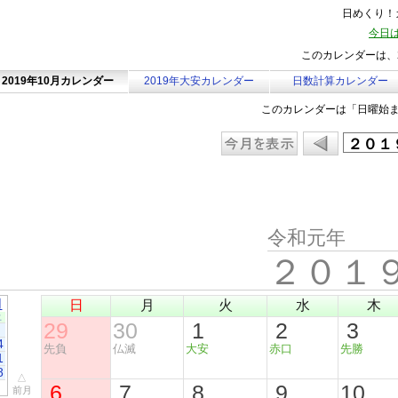
日めくり！カ
今日は
このカレンダーは、2
2019年10月カレンダー
2019年大安カレンダー
日数計算カレンダー
このカレンダーは「日曜始
令和元年
２０１
月
日
月
火
水
木
土
29
30
1
2
3
4
先負
仏滅
大安
赤口
先勝
1
8
△
6
7
8
9
10
前月