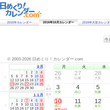
2016年カレンダー
2016年10月カレンダー
2016年大安カレン
©
2003-2026 日めくり！カレンダー.com
９月
月
火
水
26
27
28
1
2
3
4
5
6
7
8
9
10
11
▷
先負
仏滅
大安
12
13
14
15
16
17
18
19
20
21
22
23
24
25
3
4
5
△
26
27
28
29
30
前月
大安
赤口
先勝
１１月
翌月
▽
10
11
12
1
2
3
4
5
6
7
8
9
10
11
12
13
▷
赤口
先勝
友引
14
15
16
17
18
19
20
体育の日