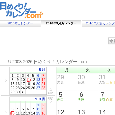
2016年カレンダー
2016年9月カレンダー
2016年大安カレン
©
2003-2026 日めくり！カレンダー.com
８月
月
火
水
1
2
3
4
5
6
7
29
30
31
8
9
10
11
12
13
14
▷
先負
仏滅
大安
二百
15
16
17
18
19
20
21
22
23
24
25
26
27
28
△
29
30
31
5
6
7
前月
１０月
翌月
赤口
先勝
友引
白露
▽
1
2
3
4
5
6
7
8
9
12
13
14
▷
10
11
12
13
14
15
16