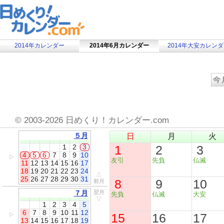
2014年カレンダー
2014年6月カレンダー
2014年大安カレン
©
2003-2026 日めくり！カレンダー.com
５月
日
月
火
1
2
3
1
2
3
4
5
6
7
8
9
10
▷
友引
先負
仏滅
11
12
13
14
15
16
17
18
19
20
21
22
23
24
△
25
26
27
28
29
30
31
8
9
10
前月
７月
翌月
先負
仏滅
大安
▽
1
2
3
4
5
6
7
8
9
10
11
12
15
16
17
▷
13
14
15
16
17
18
19