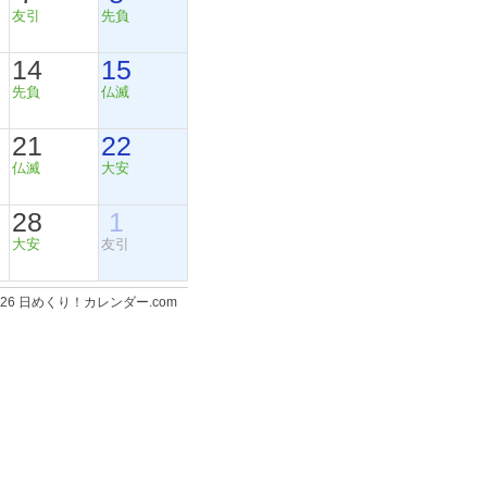
友引
先負
14
15
先負
仏滅
21
22
仏滅
大安
28
1
大安
友引
-2026 日めくり！カレンダー.com