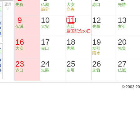
月
翌月
先負
仏滅
大安
赤口
先勝
▽
節分
立春
土
9
10
11
12
13
5
仏滅
大安
赤口
先勝
友引
2
建国記念の日
9
16
17
18
19
20
月
大安
赤口
先勝
友引
先負
土
雨水
2
23
24
25
26
27
9
赤口
先勝
友引
先負
仏滅
6
© 2003