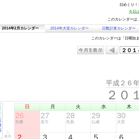
日めくり！カ
今日は
このカレンダーは、
2014年2月カレンダー
2014年大安カレンダー
日数計算カレンダー
このカレンダーは「日曜始
平成２６
２０
月
日
月
火
水
木
土
26
27
28
29
30
1
先勝
友引
先負
仏滅
大安
8
5
△
2
3
4
5
6
前月