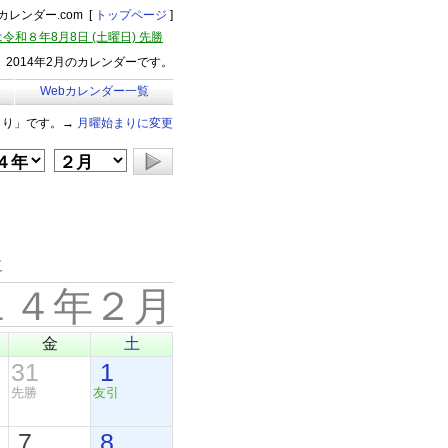
レンダー.com [
トップページ
]
令和８年8月8日 (土曜日) 先勝
2014年2月のカレンダーです。
Webカレンダー一覧
まり」です。→
月曜始まりに変更
年
１４年２月
金
土
31
1
先勝
友引
7
8