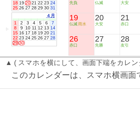
18
19
20
21
22
23
24
先負
仏滅
大安
25
26
27
28
29
30
31
４月
19
20
21
1
2
3
4
5
6
7
仏滅
雨水
大安
赤口
8
9
10
11
12
13
14
▷
15
16
17
18
19
20
21
26
27
28
22
23
24
25
26
27
28
29
30
赤口
先勝
友引
▲ ( スマホを横にして、画面下端をカレン
このカレンダーは、スマホ横画面