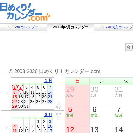
2012年カレンダー
2012年2月カレンダー
2012年大安カレン
©
2003-2026 日めくり！カレンダー.com
１月
日
月
火
1
2
3
4
5
6
7
29
30
31
8
9
10
11
12
13
14
▷
先勝
友引
先負
15
16
17
18
19
20
21
22
23
24
25
26
27
28
△
29
30
31
5
6
7
前月
３月
翌月
友引
先負
仏滅
▽
1
2
3
4
5
6
7
8
9
10
12
13
14
▷
11
12
13
14
15
16
17