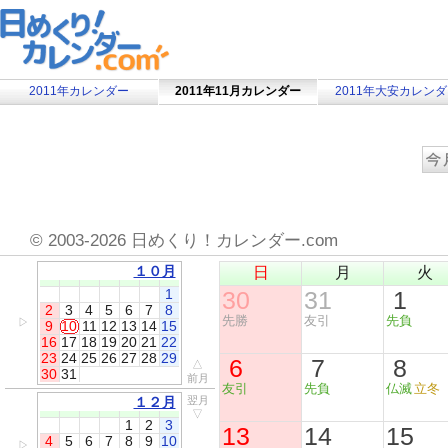
2011年カレンダー
2011年11月カレンダー
2011年大安カレン
©
2003-2026 日めくり！カレンダー.com
１０月
日
月
火
1
30
31
1
2
3
4
5
6
7
8
先勝
友引
先負
▷
9
10
11
12
13
14
15
16
17
18
19
20
21
22
23
24
25
26
27
28
29
6
7
8
△
30
31
前月
友引
先負
仏滅
立冬
１２月
翌月
▽
1
2
3
13
14
15
4
5
6
7
8
9
10
▷