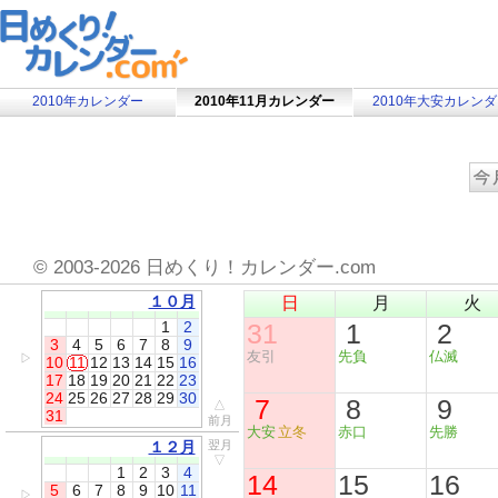
2010年カレンダー
2010年11月カレンダー
2010年大安カレン
©
2003-2026 日めくり！カレンダー.com
１０月
日
月
火
1
2
31
1
2
3
4
5
6
7
8
9
友引
先負
仏滅
▷
10
11
12
13
14
15
16
17
18
19
20
21
22
23
24
25
26
27
28
29
30
7
8
9
△
31
前月
大安
立冬
赤口
先勝
１２月
翌月
▽
1
2
3
4
14
15
16
5
6
7
8
9
10
11
▷