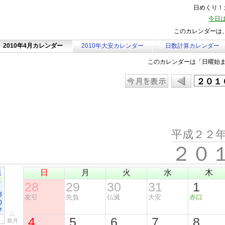
日めくり！カ
今日は
このカレンダーは、
2010年4月カレンダー
2010年大安カレンダー
日数計算カレンダー
このカレンダーは「日曜始
平成２２
２０
月
日
月
火
水
木
土
28
29
30
31
1
3
友引
先負
仏滅
大安
赤口
0
7
△
4
5
6
7
8
前月