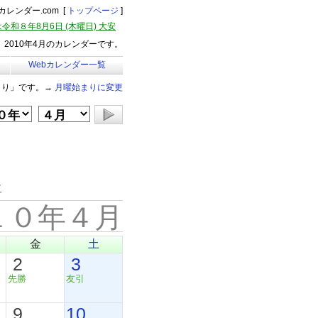
レンダー.com [
トップページ
]
令和８年8月6日 (木曜日) 大安
2010年4月のカレンダーです。
Webカレンダー一覧
まり」です。→
月曜始まりに変更
年
１０年４月
金
土
2
3
先勝
友引
9
10