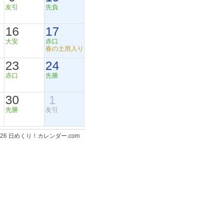
友引
先負
16
17
大安
赤口
春の土用入り
23
24
赤口
先勝
30
1
先勝
友引
-2026 日めくり！カレンダー.com