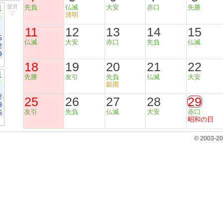
月
翌月
先負
仏滅
大安
赤口
先勝
▽
清明
土
11
12
13
14
15
5
仏滅
大安
赤口
先負
仏滅
2
9
18
19
20
21
22
月
先勝
友引
先負
仏滅
大安
土
穀雨
2
25
26
27
28
29
9
友引
先負
仏滅
大安
赤口
6
昭和の日
© 2003