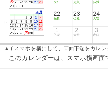
22
23
24
25
26
27
28
友引
先負
仏滅
29
30
31
４月
22
23
24
1
2
3
4
先負
仏滅
大安
5
6
7
8
9
10
11
▷
12
13
14
15
16
17
18
1
2
3
19
20
21
22
23
24
25
26
27
28
29
30
仏滅
大安
赤口
▲ ( スマホを横にして、画面下端をカレン
このカレンダーは、スマホ横画面