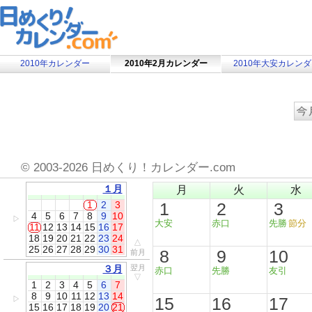
2010年カレンダー
2010年2月カレンダー
2010年大安カレン
©
2003-2026 日めくり！カレンダー.com
１月
月
火
水
1
2
3
1
2
3
4
5
6
7
8
9
10
▷
大安
赤口
先勝
節分
11
12
13
14
15
16
17
18
19
20
21
22
23
24
△
25
26
27
28
29
30
31
8
9
10
前月
３月
翌月
赤口
先勝
友引
▽
1
2
3
4
5
6
7
8
9
10
11
12
13
14
15
16
17
▷
15
16
17
18
19
20
21