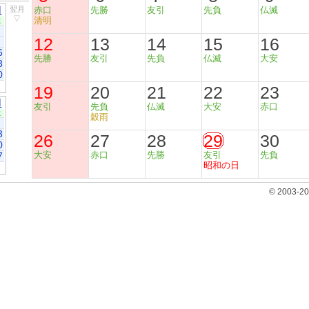
月
翌月
赤口
先勝
友引
先負
仏滅
▽
清明
土
12
13
14
15
16
6
先勝
友引
先負
仏滅
大安
3
0
19
20
21
22
23
月
友引
先負
仏滅
大安
赤口
土
穀雨
3
26
27
28
29
30
0
大安
赤口
先勝
友引
先負
7
昭和の日
© 2003