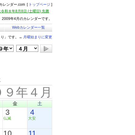
レンダー.com [
トップページ
]
令和８年8月8日 (土曜日) 先勝
2009年4月のカレンダーです。
Webカレンダー一覧
まり」です。→
月曜始まりに変更
年
０９年４月
金
土
3
4
仏滅
大安
10
11