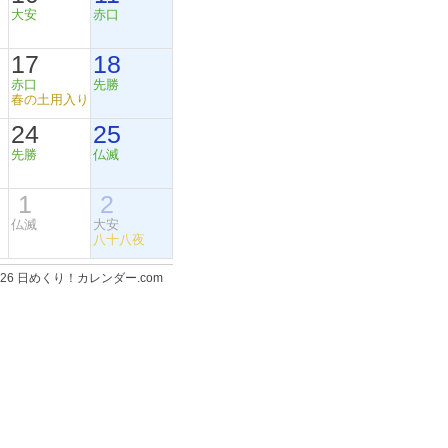
大安
赤口
17
18
赤口
先勝
春の土用入り
24
25
先勝
仏滅
1
2
仏滅
大安
八十八夜
-2026 日めくり！カレンダー.com