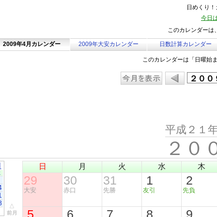
日めくり！カ
今日は
このカレンダーは、
2009年4月カレンダー
2009年大安カレンダー
日数計算カレンダー
このカレンダーは「日曜始
平成２１
２０
月
日
月
火
水
木
土
29
30
31
1
2
4
大安
赤口
先勝
友引
先負
1
8
△
5
6
7
8
9
前月